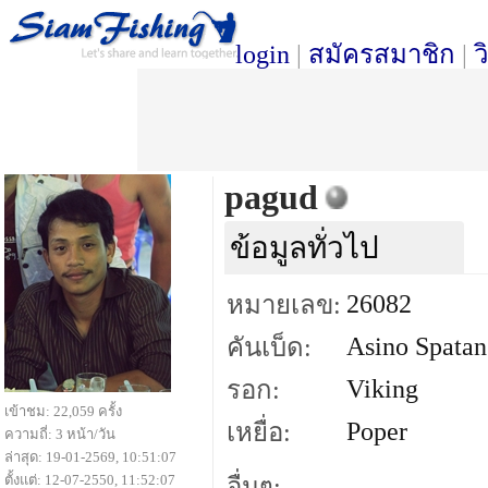
login
|
สมัครสมาชิก
|
ว
pagud
ข้อมูลทั่วไป
26082
หมายเลข:
Asino Spatan
คันเบ็ด:
Viking
รอก:
เข้าชม: 22,059 ครั้ง
Poper
เหยื่อ:
ความถี่: 3 หน้า/วัน
ล่าสุด: 19-01-2569, 10:51:07
ตั้งแต่: 12-07-2550, 11:52:07
อื่นๆ: