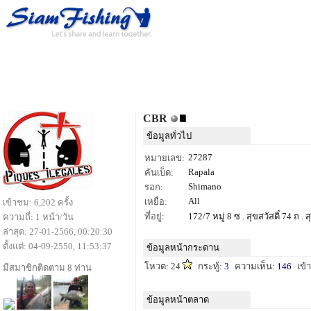
CBR
ข้อมูลทั่วไป
27287
หมายเลข:
Rapala
คันเบ็ด:
Shimano
รอก:
All
เหยื่อ:
เข้าชม: 6,202 ครั้ง
ที่อยู่:
172/7 หมู่ 8 ซ . สุขสวัสดิ์ 74 ถ
ความถี่: 1 หน้า/วัน
ล่าสุด: 27-01-2566, 00:20:30
ตั้งแต่: 04-09-2550, 11:53:37
ข้อมูลหน้ากระดาน
โหวต: 24
กระทู้:
3
ความเห็น:
146
เข้
มีสมาชิกติดตาม 8 ท่าน
ข้อมูลหน้าตลาด