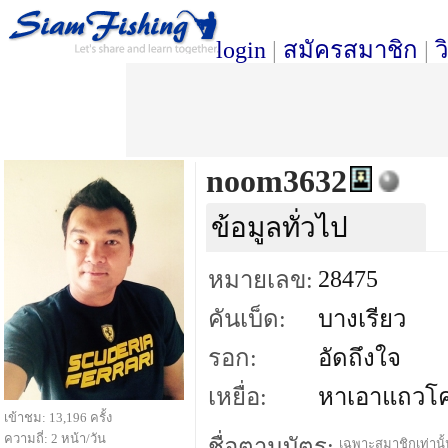
login
|
สมัครสมาชิก
|
ว
noom3632
ข้อมูลทั่วไป
28475
หมายเลข:
คันเบ็ด:
บางเรียว
รอก:
อัดถึงใจ
เหยื่อ:
หาเอาแถวโ
เข้าชม: 13,196 ครั้ง
ความถี่: 2 หน้า/วัน
ชื่อตามบัตร:
เฉพาะสมาชิกเท่านั้น