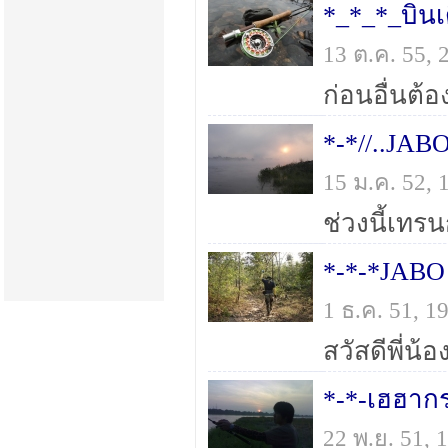
*_*_*_บินเ
13 ต.ค. 55,
*-*//..JAB
15 ม.ค. 52,
*-*-*JABO
1 ธ.ค. 51, 
*-*-เฮฮาก
22 พ.ย. 51,