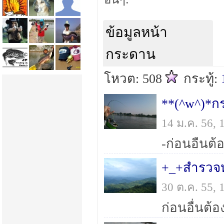
ข้อมูลหน้า
กระดาน
โหวต: 508
กระทู้:
**(^w^)*ก
14 ม.ค. 56,
+_+สำรวจ
30 ต.ค. 55,