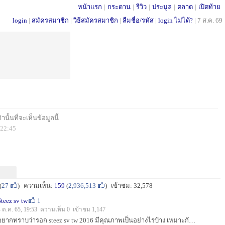
หน้าแรก
|
กระดาน
|
รีวิว
|
ประมูล
|
ตลาด
|
เปิดท้าย
login
|
สมัครสมาชิก
|
วิธีสมัครสมาชิก
|
ลืมชื่อ/รหัส
|
login ไม่ได้?
|
7 ส.ค. 69
นั้นที่จะเห็นข้อมูลนี้
 22:45
(
27
)
ความเห็น:
159
(
2,936,513
)
เข้าชม: 32,578
Steez sv tw
1
4 ต.ค. 65, 19:53 ความเห็น 0 เข้าชม 1,147
อยากทราบว่ารอก steez sv tw 2016 มีคุณภาพเป็นอย่างไรบ้าง เหมาะกับการใช้งานแนวใหน อะไหล่ภายในแต่ละส่วนสามสรถใช้ร่วมกันรอกรุ่นใหนได้บ้างครับ...