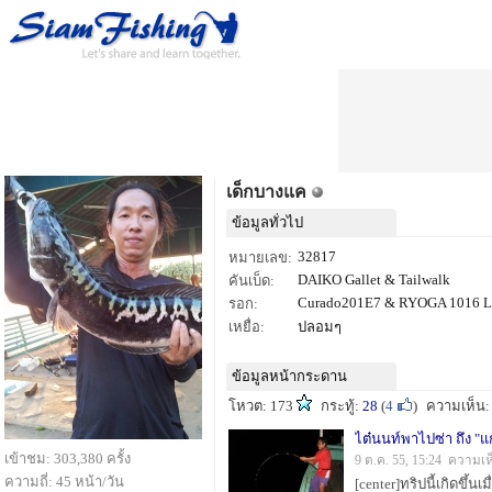
เด็กบางแค
ข้อมูลทั่วไป
32817
หมายเลข:
DAIKO Gallet & Tailwalk
คันเบ็ด:
Curado201E7 & RYOGA 1016 L
รอก:
เหยื่อ:
ปลอมๆ
ข้อมูลหน้ากระดาน
โหวต: 173
กระทู้:
28
(
4
)
ความเห็น
ไต๋นนท์พาไปซ่า ถึง "
เข้าชม: 303,380 ครั้ง
9 ต.ค. 55, 15:24 ความเห
ความถี่: 45 หน้า/วัน