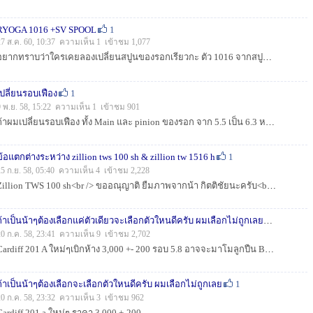
RYOGA 1016 +SV SPOOL
1
27 ส.ค. 60, 10:37 ความเห็น 1 เข้าชม 1,077
อยากทราบว่าใครเคยลองเปลี่ยนสปูนของรอกเรียวกะ ตัว 1016 จากสปูนเดิมมาไส่สปูน SV บ้างครับ ผลที่ได้เป็นอย่างไร ระยะการตีเทียบกับสปูนเดิม เป็นอย่างไรบ้าง ...
เปลี่ยนรอบเฟือง
1
9 พ.ย. 58, 15:22 ความเห็น 1 เข้าชม 901
ถ้าผมเปลี่ยนรอบเฟือง ทั้ง Main และ pinion ของรอก จาก 5.5 เป็น 6.3 หรือ 7.3 เราจำเป็นจะต้องเปลี่ยนเฟืองสับปะรดตัวเกลี่ยสายด้วยหรือเปล่าครับ หรือถ้าไม่เ...
ข้อแตกต่างระหว่าง zillion tws 100 sh & zillion tw 1516 h
1
25 ก.ย. 58, 05:40 ความเห็น 4 เข้าชม 2,228
Zillion TWS 100 sh<br /> ขออณุญาติ ยืมภาพจากน้า กิตติชัยนะครับ<br /> <br /> <br /> <br /> ...
ถ้าเป็นน้าๆต้องเลือกแค่ตัวเดียวจะเลือกตัวใหนดีครับ ผมเลือกไม่ถูกเลยช่วยเลือกหน่อ
20 ก.ค. 58, 23:41 ความเห็น 9 เข้าชม 2,702
Cardiff 201 A ใหม่ๆเบิกห้าง 3,000 +- 200 รอบ 5.8 อาจจะมาโมลูกปืน BIONIC เพิ่ม อีกคู่นึงเผื่อจะตีลื่นขึ้น ไกลขึ้น โมแผ่นเบรคเพิ่มกำลังอีกนิด...
ถ้าเป็นน้าๆต้องเลือกจะเลือกตัวใหนดีครับ ผมเลือกไม่ถูกเลย
1
20 ก.ค. 58, 23:32 ความเห็น 3 เข้าชม 962
Cardiff 201 a ใหม่ๆ ราคา 3,000 +-200