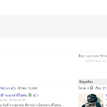
อื่นๆ:
เฉพาะสมาชิกเท่า
แก้ไข 9 พ.ค. 63,
ข้อมูลห้อง
:
592
(
42
)
เข้าชม: 53,849
โหวต: 6
เรื่อง:
27
แกมี" จะมาเราก็ไม่สน
1
็น 201 เข้าชม 24,793
[center]ทริปนี้เกิดขึ้นเมื่อ วันที่ 3-4 ตุลาคม ที่ผ่านมา เป็นจังหวะที่ไต๋นนท์พอมีวันว่าง หลังจากได้ตกลงกันไว้เมื่อทริปก่อน[/center] [center]น้ำดี ล...