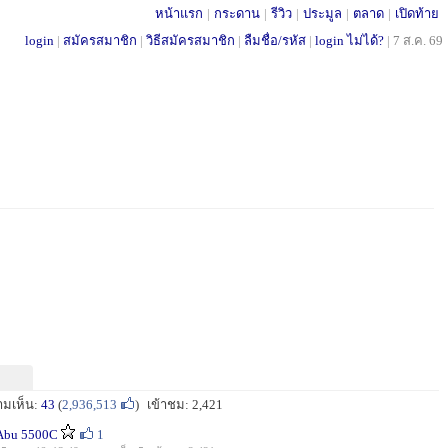
หน้าแรก
|
กระดาน
|
รีวิว
|
ประมูล
|
ตลาด
|
เปิดท้าย
login
|
สมัครสมาชิก
|
วิธีสมัครสมาชิก
|
ลืมชื่อ/รหัส
|
login ไม่ได้?
|
7 ส.ค. 69
ามเห็น:
43
(
2,936,513
)
เข้าชม: 2,421
Abu 5500C
1