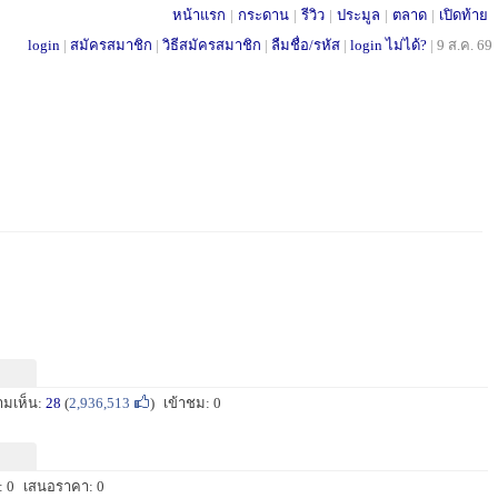
หน้าแรก
|
กระดาน
|
รีวิว
|
ประมูล
|
ตลาด
|
เปิดท้าย
login
|
สมัครสมาชิก
|
วิธีสมัครสมาชิก
|
ลืมชื่อ/รหัส
|
login ไม่ได้?
|
9 ส.ค. 69
ามเห็น:
28
(
2,936,513
)
เข้าชม: 0
 0
เสนอราคา: 0