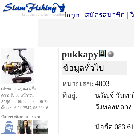
login
|
สมัครสมาชิก
|
ว
pukkapy
ข้อมูลทั่วไป
4803
หมายเลข:
เข้าชม: 152,364 ครั้ง
ที่อยู่:
นรัญจ์ วันท
ความถี่: 18 หน้า/วัน
ล่าสุด: 22-06-2569, 00:06:22
วังทองหลาง 
ตั้งแต่: 16-01-2547, 06:33:16
มีสมาชิกติดตาม 12 ท่าน
มือถือ 083 6