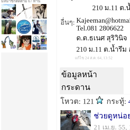
มีสมาชิกติดตาม 67 ท่าน
210 ม.11 ต.น
Kajeeman@hotmai
อื่นๆ:
Tel.081 2806622
ด.ต.ธเนศ สุริวินิจ
210 ม.11 ต.น้ำรึม
แก้ไข 24 ส.ค. 64, 13:52
ข้อมูลหน้า
กระดาน
โหวต: 121
กระทู้:
ช่วยดูหน่อ
21 เม.ย. 55