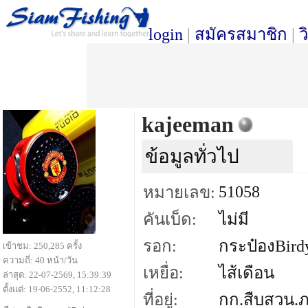
login
|
สมัครสมาชิก
|
ว
kajeeman
ข้อมูลทั่วไป
51058
หมายเลข:
คันเบ็ด:
ไม่มี
รอก:
กระป๋องBird
เข้าชม: 250,285 ครั้ง
ความถี่: 40 หน้า/วัน
เหยื่อ:
ไส้เดือน
ล่าสุด: 22-07-2569, 15:39:39
ตั้งแต่: 19-06-2552, 11:12:28
ที่อยู่:
กก.สืบสวน.