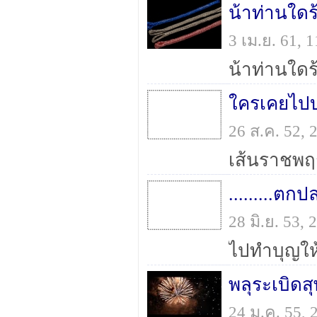
น้าท่านใดร
3 เม.ย. 61,
ใครเคยไปบ
26 ส.ค. 52,
.........ตก
28 มิ.ย. 53,
พลุระเบิด
24 ม.ค. 55,