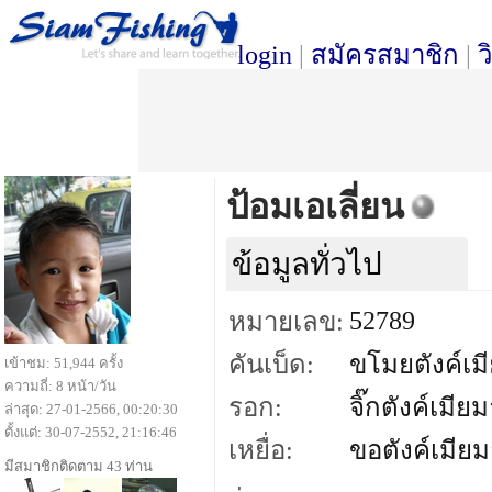
login
|
สมัครสมาชิก
|
ว
ป้อมเอเลี่ยน
ข้อมูลทั่วไป
52789
หมายเลข:
คันเบ็ด:
ขโมยตังค์เมี
เข้าชม: 51,944 ครั้ง
ความถี่: 8 หน้า/วัน
รอก:
จิ๊กตังค์เมียม
ล่าสุด: 27-01-2566, 00:20:30
ตั้งแต่: 30-07-2552, 21:16:46
เหยื่อ:
ขอตังค์เมียม
มีสมาชิกติดตาม 43 ท่าน