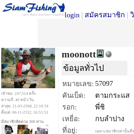
login
|
สมัครสมาชิก
|
ว
moonott
ข้อมูลทั่วไป
57097
หมายเลข:
เข้าชม: 247,514 ครั้ง
คันเบ็ด:
ตามกระแส
ความถี่: 40 หน้า/วัน
รอก:
พี่ชิ
ล่าสุด: 21-03-2568, 22:10:54
ตั้งแต่: 06-11-2552, 16:53:53
เหยื่อ:
กบลำปาง
มีสมาชิกติดตาม 300 ท่าน
ที่อยู่:
เฉพาะสมาชิกเท่านั้นที่จ