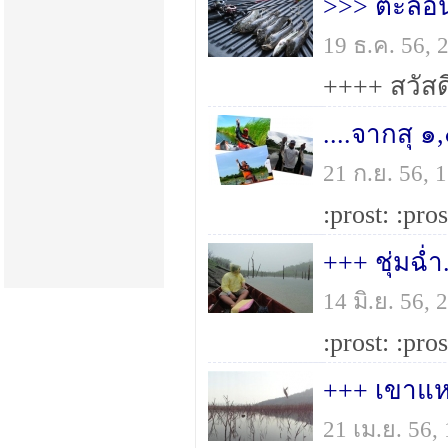
>>> ตะลอน
19 ธ.ค. 56,
....จากสุ ๑
21 ก.ย. 56,
+++ ชุ่มฉ่
14 มิ.ย. 56
+++ เขาแห
21 เม.ย. 56