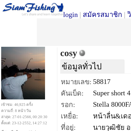
login
|
สมัครสมาชิก
|
ว
cosy
ข้อมูลทั่วไป
58817
หมายเลข:
Super short 
คันเบ็ด:
Stella 8000F
รอก:
เข้าชม: 46,925 ครั้ง
ความถี่: 8 หน้า/วัน
เหยื่อ:
หน้าลื่น&เดอ
ล่าสุด: 27-01-2566, 00:20:30
ตั้งแต่: 23-12-2552, 14:27:12
ที่อยู่:
นายวุฒิชัย 