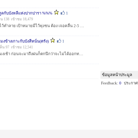
ูลกับบังหลีแห่งปากปารา %%%
1
็น 138 เข้าชม 18,479
การเดินสู่เลสตูล สถิติมีไว้ทำลาย เป้าหมายมีไว้พุ่งชน ต้อง เจอคลื่น 2-5 เมตร...
งข้างเกาะกับบังสีหนั่น(ตรัง)
1
ห็น 97 เข้าชม 12,541
ตื่นตี 3 มาถึงท่าเรือ 6 โมงเช้า ก่อนจะมาถึงฝนก็ตกนึกว่าจะไม่ได้ออกทริป ต้องหยุดพักกินกาแฟร้อนในเมืองตรังกันก่อน :love: :love: :love: :love: :love:...
ข้อมูลหน้าประมูล
Feedback:
0
ประกาศ: