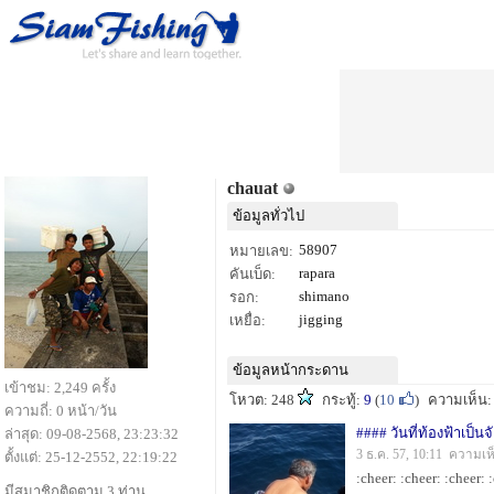
chauat
ข้อมูลทั่วไป
58907
หมายเลข:
rapara
คันเบ็ด:
shimano
รอก:
jigging
เหยื่อ:
ข้อมูลหน้ากระดาน
เข้าชม: 2,249 ครั้ง
โหวต: 248
กระทู้:
9
(
10
)
ความเห็น
ความถี่: 0 หน้า/วัน
ล่าสุด: 09-08-2568, 23:23:32
3 ธ.ค. 57, 10:11 ความเห
ตั้งแต่: 25-12-2552, 22:19:22
มีสมาชิกติดตาม 3 ท่าน