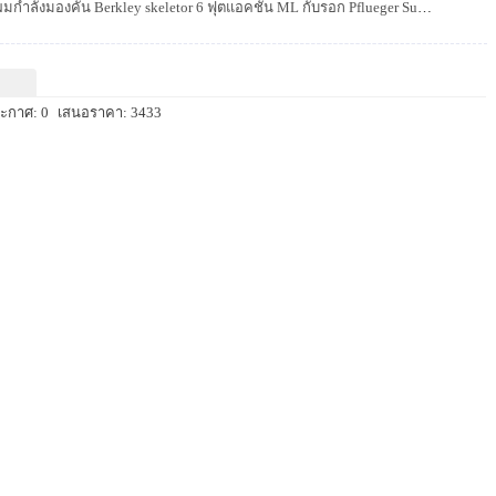
ผมกำลังมองคัน Berkley skeletor 6 ฟุตแอคชั่น ML กับรอก Pflueger Supreme XT 2000 ไว้ตีหนอนยางครับ ขอให้ช่วยแนะนำและความคิดเห็นของคัน+รอกคู่นี้ด้วยครั...
ะกาศ: 0
เสนอราคา: 3433