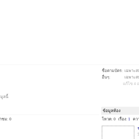
ชื่อตามบัตร:
เฉพาะสมา
อื่นๆ:
เฉพาะสมา
แก้ไข 4 เ
ูลนี้
ข้อมูลห้อง
้าชม: 0
โหวต: 0
เรื่อง:
1
คว