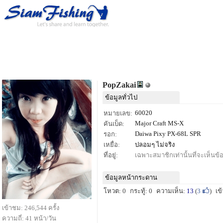
PopZakai
ข้อมูลทั่วไป
60020
หมายเลข:
Major Craft MS-X
คันเบ็ด:
Daiwa Pixy PX-68L SPR
รอก:
เหยื่อ:
ปลอมๆ ไม่จริง
ที่อยู่:
เฉพาะสมาชิกเท่านั้นที่จะเห็นข้อม
ข้อมูลหน้ากระดาน
โหวต: 0
กระทู้: 0
ความเห็น:
13
(
3
)
เข
เข้าชม: 246,544 ครั้ง
ความถี่: 41 หน้า/วัน