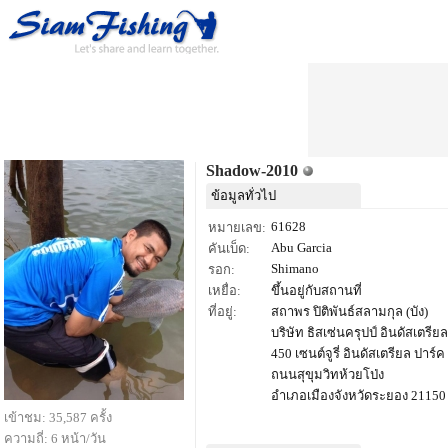
Shadow-2010
ข้อมูลทั่วไป
61628
หมายเลข:
Abu Garcia
คันเบ็ด:
Shimano
รอก:
เหยื่อ:
ขึ้นอยู่กับสถานที่
ที่อยู่:
สถาพร ปิติพันธ์สลามกุล (บัง)
บริษัท ธิสเซ่นครุปป์ อินดัสเตรี
450 เซนต์จูรี่ อินดัสเตรียล ปาร์ค
ถนนสุขุมวิทห้วยโป่ง
อำเภอเมืองจังหวัดระยอง 21150
เข้าชม: 35,587 ครั้ง
ความถี่: 6 หน้า/วัน