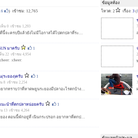
ข้อมูลห้อง
16
)
เข้าชม: 12,765
โหวต: 2
เรื่อง:
3
(
เห็น 0 เข้าชม 1,293
เนื่องจาก ผมมาทำงานที่นี้จะครบปีแล้วยังไม่มีโอกาสได้ไปตกปลาที่ระยองเลยครับ แต่และแล้วโอกาสก้อมาถึงครับพรุ่งนี้ผมจะไปที่อ่างเก็บน้ำดกอกราย แต่ไม่รู้...
GUN มาครับ
1
ห็น 22 เข้าชม 4,954
:cheer: :cheer:
ูน(ระยอง)ครับ
1
็น 8 เข้าชม 2,254
เรียน น้าๆ ทุกท่าน ผมอยากทราบว่าที่หาดพยูนระยองมีปลาอะไรตกบ้างครับ พอดีวันเสาร์นี้ผมไม่ได้กลับบ้านครับ รบกวนด้วยครับ :think: :think: :think: :thi...
วยแนะนำที่ตกปลาหน่อยครับ
1
็น 13 เข้าชม 4,264
ตอนนี้ได้มาทำงานที่ระยอง ตอนนี้พักอยู่ที่ เนินกระปรอก อยากหาที่ตกปลา หมายธรรมชาติครับ น้าๆคนไหนมีที่เจ๋งๆ ช่วยแนะนำหน่อยครับ ปล.เอาแบบมอเตอร์ไซค์พอขี...
ข้อมูลหน้าประมูล