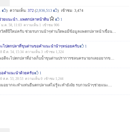
1
)
ความเห็น:
372
(
2,936,513
)
เข้าชม: 3,474
ช่วยแนะนำ...แพตกปลาหน้าดิน
1
7 ม.ค. 58, 11:03 ความเห็น 1 เข้าชม 906
สวัสดีปีใหม่ครับ ช่วยรบกวนน้าๆท่านใดพอมีข้อมูลแพตกปลาหน้าเขื่อนศรีบ้างครับ และเอาเรือลงได้ด้วยครับ [b]ขอบคุณมากครับ[/b]...
จะไปตกปลาที่ขุนด่านขอคำแนะนำน้าๆหน่อยครับ
1
28 มี.ค. 54, 15:34 ความเห็น 3 เข้าชม 1,324
พอดีจะไปตกปลาที่อ่างเก็บน้ำขุนด่านปราการชลนครนายกเลยอยากขอสอบถามข้อมูลหน่อยครับ 1. ถ้าจะเอาเรือไปเองจะลงตรงจุดไหน(ถ้ามีแผนที่หรือรูปก้อส่งมาดูหน่อยนะ...
ขอคำแนะนำด้วยครับ
1
30 ส.ค. 53, 20:53 ความเห็น 0 เข้าชม 1,244
ผมอยากจะทำแท่นยืนตกปลาแต่ไม่รู้จะทำยังงัย รบกวนน้าๆช่วยแนะนำด้วยครับ เรือของผม11ฟุตครับ ปล. ถ้ามีรูปวิธีการทำก้อจะขอขอบคูณมากเลยครับ...