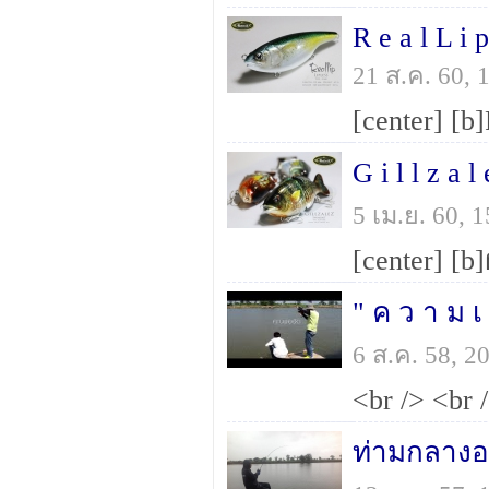
R e a l L i p
21 ส.ค. 60,
G i l l z a l
5 เม.ย. 60,
" ค ว า ม เ 
6 ส.ค. 58, 