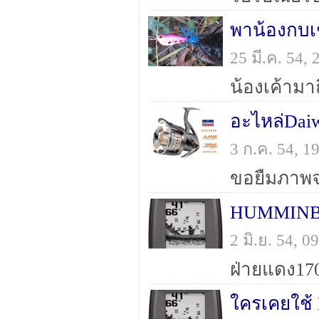
พาน้องกบเ
25 มี.ค. 54,
อะไหล่Daiw
3 ก.ค. 54, 
2 มิ.ย. 54, 
ฝ่ายแดง17