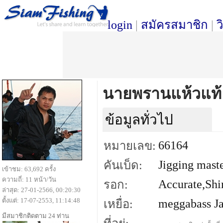
login
|
สมัครสมาชิก
|
ว
นายพรานแห้วแท้
ข้อมูลทั่วไป
66164
หมายเลข:
Jigging maste
คันเบ็ด:
เข้าชม: 63,692 ครั้ง
ความถี่: 11 หน้า/วัน
Accurate,Sh
รอก:
ล่าสุด: 27-01-2566, 00:20:30
ตั้งแต่: 17-07-2553, 11:14:48
meggabass Ja
เหยื่อ:
มีสมาชิกติดตาม 24 ท่าน