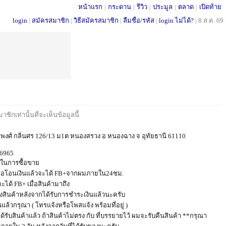
หน้าแรก
|
กระดาน
|
รีวิว
|
ประมูล
|
ตลาด
|
เปิดท้าย
login
|
สมัครสมาชิก
|
วิธีสมัครสมาชิก
|
ลืมชื่อ/รหัส
|
login ไม่ได้?
|
8 ส.ค. 69
ชิกเท่านั้นที่จะเห็นข้อมูลนี้
พงศ์ กลิ่นศร 126/13 ม1ต หนองสรวง อ หนองฉาง จ อุทัยธานี 61110
66965
ในการซื้อขาย
อ เมื่อโอนเงินแล้วจะได้ FB+จากผมภายใน24ชม.
 จะได้ FB+ เมื่อสินค้ามาถึง
ส่งสินค้าหลังจากได้รับการชำระเงินแล้วนะครับ
นแล้วกรุณา ( โทรแจ้งหรือโพสแจ้ง พร้อมที่อยู่ )
่ได้รับสินค้าแล้ว ถ้าสินค้าไม่ตรง กับ ที่บรรยายไว้ ผมจะรับคืนสินค้า **กรุณา