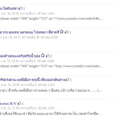
ชะโดทับเสลา
1
7 ก.ย. 56, 20:50 ความเห็น 2 เข้าชม 1,641
<iframe width="560" height="315" src="//www.youtube.com/embed/RaxuOHdMvQE?list=UUMiqzreLMYLMUM_wIfWL67w" frameborder=...
เอากบ ลุงแสน นครพนม ไปเทสมา ที่ตาคลี
1
21 ธ.ค. 54, 18:57 ความเห็น 38 เข้าชม 4,959
ลองทำเล่นนะครับทริปน้ำเอ่อ
1
8 ก.ย. 55, 18:40 ความเห็น 6 เข้าชม 2,493
<iframe width="560" height="315" src="http://www.youtube.com/embed/ps99lDhlU6E?list=UUMiqzreLMYLMUM_wIfWL67w&hl=th_TH&...
ทริฟเร่งด่วน แพพี่เผือก พรุ่งนี้ เที่ยงออกเดินทาง
1
9 ม.ค. 55, 18:49 ความเห็น 6 เข้าชม 3,427
ขาด 1 ที่ ครับ แพพี่เผือก เขาแหลม 1 พี่แสน 2น้า เบริด 3 ผมเอง 4......... เส้นทางทีสามารถวิ่งรับได้ จาก อุทัย ไปกาญจนบุรี ค่าใช้จ่าย ...
Stcriox SCV
1
6 ก.พ. 55, 21:30 ความเห็น 6 เข้าชม 1,652
น้าๆที่เคยใช้แนะนำ ทีครับ ผมจะเอามาใช้กับปลาชะโด เวทเท่าไหร่ดีครับ หาซื้อได้ที่ไหน มีประกันไหมครับ...