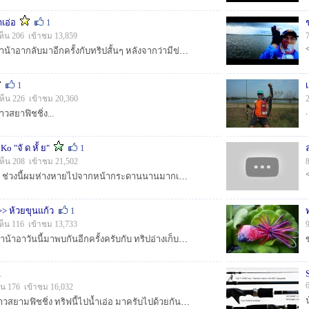
เอ่อ
1
ห็น 206 เข้าชม 13,859
[b]สวัสดีครับเพื่อนๆพี่ป้าน้าอากลับมาอีกครั้งกับทริปสั้นๆ หลังจากว่ามีข่าวว่าตลาดเริ่มวาย เราก็เหมือ...
1
ห็น 226 เข้าชม 20,360
.
าวสยาฟิชชิ่ง...
o "จั ด หั้ ย"
1
ห็น 208 เข้าชม 21,502
ส วั ส ดี ค รั บ ชาว SFC ช่วงนี้ผมห่างหายไปจากหน้ากระดานนานมากเพราะไม่ค่อยได้ออกทริปซักเท่าไหร่ พอไปก็...แห้ว ซะส่วนมาก :laughing: :laughing: :laughi...
>> ห้วยขุนแก้ว
1
ห็น 116 เข้าชม 13,733
>>>>>>> หวัดดีครับพี่ป้าน้าอาวันนี้มาพบกันอีกครั้งครับกับ ทริปอ่างเก็บน้ำห้วยขุนแก้วจะแห้ว ไม่แห้วตามชมครับ <<<<<...
1
็น 176 เข้าชม 16,032
สวัสดีครับพี่ป้าน้าอา ชาวสยามฟิชชิ่ง ทริฟนี้ไปน้ำเอ่อ มาครับไปด้วยกัน 3 ชีวิต และเป็นครั้งแรกของพวกเราทั้ง3คนด้วยครับกับเส้นทางสุดโหดแถมไปกันตอนฝนตกซ...