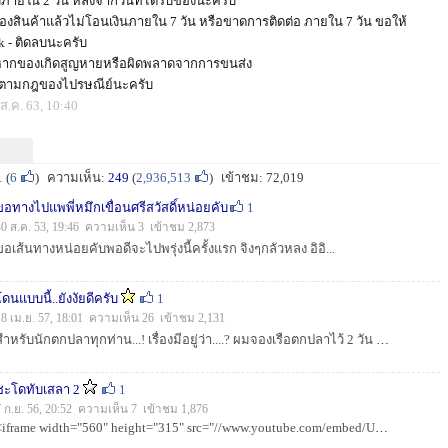
บภายใน 2 วัน หลังจากวันที่ได้รับของนะครับ
สั่งจองสินค้าแล้วไม่โอนเงินภายใน 7 วัน หรือขาดการติดต่อ ภายใน 7 วัน ขอให้
k - ติดลบนะครับ
หากของเกิดสูญหายหรือผิดพลาดจากการขนส่ง
้ตามกฎของไปรษณีย์นะครับ
ส.ค. 63, 10:40
1
(
6
)
ความเห็น:
249
(
2,936,513
)
เข้าชม: 72,019
ขอทางไปแพพี่หมึกเขื่อนศรีสวัสดิ์หน่อยคับ
1
30 ส.ค. 53, 19:46 ความเห็น 3 เข้าชม 2,873
ขอเส้นทางหน่อยคับพอดีจะไปพรุ่งนี้ครั้งแรก จิงๆกลัวหลง อิอิ...
โดนแบบนี้..ยังงัยดีครับ
1
18 เม.ย. 57, 18:01 ความเห็น 26 เข้าชม 2,131
สำหรับนักตกปลาทุกท่าน...! เรื่องมีอยู่ว่า....? ผมจองเรือตกปลาไว้ 2 วัน ลงเรือวันแรก3คนแต่เพื่อนผมสองคนไม่เคยตกปลาเขื่อนเลย แจ๊คพ๊อตเจอไต๋เรือ ที่มีค...
ชะโดทับเสลา 2
1
7 ก.ย. 56, 20:52 ความเห็น 7 เข้าชม 1,876
<iframe width="560" height="315" src="//www.youtube.com/embed/UWfs0xivy64?list=UUMiqzreLMYLMUM_wIfWL67w" frameborder=...