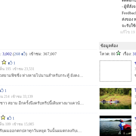
ติดต่อกั
- ผู้ที่
Feedbac
ส่งของ 
จะรับใช
แก้ไข 19 
ข้อมูลห้อง
น:
3,002
(
268
)
เข้าชม: 367,007
โหวต: 80
เรื่อง:
3
1
ห็น 195 เข้าชม 23,531
[b]สวัสดีครับเพื่อนๆชาวสยามฟิชชิ่ง ห่างหายไปนานสำหรับกระทู้ ยังคงรักและคิดถึงเสมอ วันนี้จะมาเสนอเรื่องราวของการตกปลาที่แม่น้ำเจ้าพระยาและเป้นการตกปล...
1
็น 214 เข้าชม 33,139
[b]สวัสดีครับพี่ป้าน้าอาชาว สยาม อีกครั้งนึงครับทริปนี้เดินทางมาแควน้อยครับ...
1
ห็น 109 เข้าชม 15,085
[b]ทริปนี้ก็อีกเช่นเคยครับผมออกตกปลาทุกวันหยุด วันนั้นผมตกลงกับเพื่อนผมว่าเร...