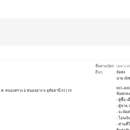
ชื่อตามบัตร:
เฉพาะสมา
อื่นๆ:
จัดส่ง
นาย ณัช
065-40
1 ต. หนองสรวง อ หนองฉาง จ อุทัยธานี 61110
ข้อตกลง
- ผู้ซื้
- ผู้ขาย
- จะจัด
- โอนเงิ
- ท่านที