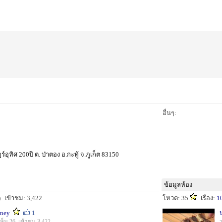
อื่นๆ:
์อุทิศ 200ปี ต. ป่าตอง อ.กะทู้ จ.ภูเก็ต 83150
ข้อมูลห้อง
)
เข้าชม: 3,422
โหวต: 35
เรื่อง:
1
dney
1
ห็น 26 เข้าชม 3,422