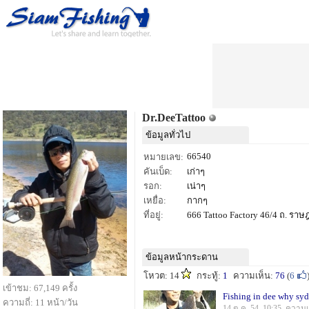
Dr.DeeTattoo
ข้อมูลทั่วไป
66540
หมายเลข:
คันเบ็ด:
เก่าๆ
รอก:
เน่าๆ
เหยื่อ:
กากๆ
ที่อยู่:
666 Tattoo Factory 46/4 ถ. ราษฎร
ข้อมูลหน้ากระดาน
โหวต: 14
กระทู้:
1
ความเห็น:
76
(
6
เข้าชม: 67,149 ครั้ง
Fishing in dee why sy
ความถี่: 11 หน้า/วัน
14 ต.ค. 54, 10:35 ความเ