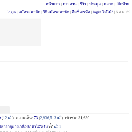
หน้าแรก
|
กระดาน
|
รีวิว
|
ประมูล
|
ตลาด
|
เปิดท้าย
login
|
สมัครสมาชิก
|
วิธีสมัครสมาชิก
|
ลืมชื่อ/รหัส
|
login ไม่ได้?
|
6 ส.ค. 69
0
(
12
)
ความเห็น:
73
(
2,936,513
)
เข้าชม: 31,639
ปลาอายุย่างเกลือซักตัวไม๊ครับ
1