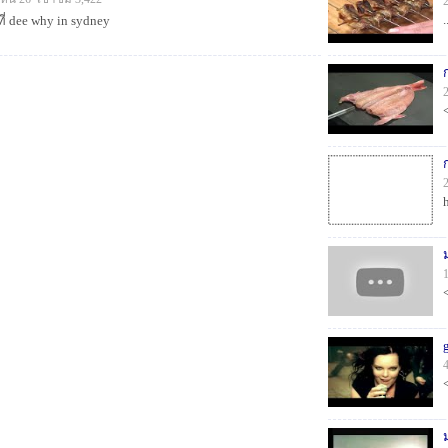
.
่ dee why in sydney