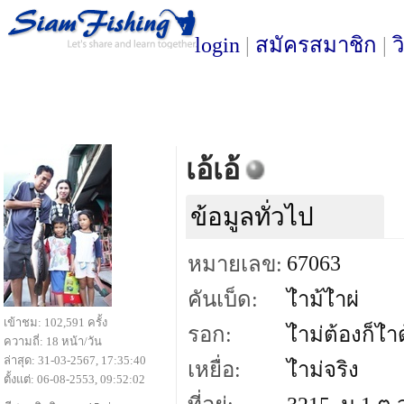
login
|
สมัครสมาชิก
|
ว
เอ้เอ้
ข้อมูลทั่วไป
67063
หมายเลข:
คันเบ็ด:
ไำม้ไำผ่
เข้าชม: 102,591 ครั้ง
รอก:
ไำม่ต้องก็ไำด
ความถี่: 18 หน้า/วัน
ล่าสุด: 31-03-2567, 17:35:40
เหยื่อ:
ไำม่จริง
ตั้งแต่: 06-08-2553, 09:52:02