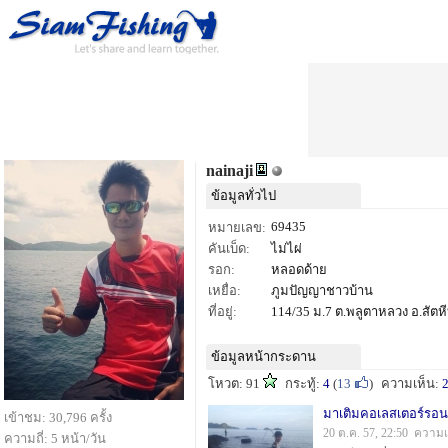
nainaji
ข้อมูลทั่วไป
69435
หมายเลข:
คันเบ็ด:
ไม่ไผ่
รอก:
หลอดด้าย
เหยื่อ:
ภูมปัญญาชาวบ้าน
ที่อยู่:
114/35 ม.7 ต.พลูตาหลวง อ.สัตหี
ข้อมูลหน้ากระดาน
โหวต: 91
กระทู้:
4
(
13
)
ความเห็น:
มาเติมคอเลสเตอร์รอน
เข้าชม: 30,796 ครั้ง
20 ต.ค. 57, 22:50 ความเ
ความถี่: 5 หน้า/วัน