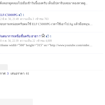
เพิ่งลอกคูคลองไปเมือเช้าวันนี้เองครับ เห็นมีปลาจิบเลยมาลองหวดดู...
ELF-C5000PG
1
12 มี.ค. 56, 21:49 ความเห็น 3 เข้าชม 763
สอบถามหน่อยครับผมใช้ ELF C5000PG เวลาใช้เอาไป Jig แล้วมือหมุนมันชอบคลายออกอะครับไม่ทราบว่าน้าท่านอื่นๆเป็นเหมือนกันป่าวครับ ท่าใครเคยเจอแล้วมีวิธีแ...
จินตนาการเหนือชั้นครับ ฮาฮา !!
1
18 ก.พ. 56, 22:39 ความเห็น 22 เข้าชม 4,009
<iframe width="560" height="315" src="http://www.youtube.com/embed/0Yk-UMrpnPM" frameborder="0" allowfullsc...
ะกาศ:
3
เสนอราคา: 61