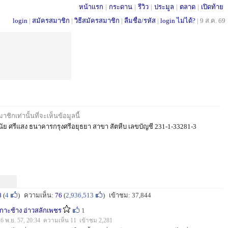
หน้าแรก
|
กระดาน
|
รีวิว
|
ประมูล
|
ตลาด
|
เปิดท้าย
login
|
สมัครสมาชิก
|
วิธีสมัครสมาชิก
|
ลืมชื่อ/รหัส
|
login ไม่ได้?
|
9 ส.ค. 69
ชิกเท่านั้นที่จะเห็นข้อมูลนี้
นัย ศรีแสง ธนาคารกรุงศรีอยุธยา สาขา สัตหีบ เลขบัญชี 231-1-33281-3
8
(
4
)
ความเห็น:
76
(
2,936,513
)
เข้าชม: 37,844
เกาะช้าง อ่าวสลักเพชร
1
26 พ.ย. 57, 20:34 ความเห็น 11 เข้าชม 2,281