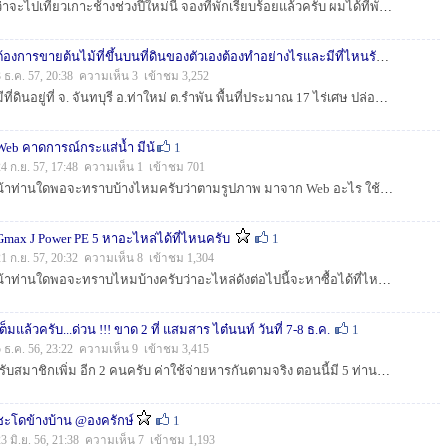
ว่าจะไปเที่ยวเกาะช้างช่วงปีใหม่นี้ จองที่พักเรียบร้อยแล้วครับ ผมได้ที่พักที่อ่าวสลักเพชร เป็นแบบโฮมสเตย์ อยากได้ข้อมูลจากน้าๆที่เคยไปเที่ยวเกาะช้า...
ต้องการขายต้นไม้ที่ขึ้นบนที่ดินของตัวเองต้องทำอย่างไรและมีที่ไหนรับซื้อบ้างครับ
3 ธ.ค. 57, 20:38 ความเห็น 3 เข้าชม 3,252
มีที่ดินอยู่ที่ จ. จันทบุรี อ.ท่าใหม่ ต.รำพัน พื้นที่ประมาณ 17 ไร่เศษ ปล่อยรกล้างไว้นาน วันนึงก้อเลยคิดอยากจะทำเป็นฟาร์มการเกษตร แต่บนที่ดินนั้นมีต้...
Web คาดการณ์กระแส่น้ำ มีน้
1
24 ก.ย. 57, 17:48 ความเห็น 1 เข้าชม 701
น้าท่านใดพอจะทราบบ้างไหมครับว่าตามรูปภาพ มาจาก Web อะไร ใช้งานอย่างไร ผมไปเห็นรูปที่เค้า Cap ไว้แต่ไม่ยอมบอกแหล่งที่มา เลยเอามาถาม เผื่อมีน้าท่านไหนพอ...
Gmax J Power PE 5 หาอะไหล่ได้ที่ไหนครับ
1
21 ก.ย. 57, 20:32 ความเห็น 8 เข้าชม 1,304
น้าท่านใดพอจะทราบไหมบ้างครับว่าอะไหล่ดังต่อไปนี้จะหาซื้อได้ที่ไหนหรือส่งซ่อมได้ที่ไหน บ้านผมอยู่ที่ จ.ชลบุรี อ.สัตหีบ 1.ฝาครอบหน่วงเบรค 2.คลิปล๊อคหน...
เต็มแล้วครับ...ด่วน !!! ขาด 2 ที่ แสมสาร ไต๋นนท์ วันที่ 7-8 ธ.ค.
1
5 ธ.ค. 56, 23:22 ความเห็น 9 เข้าชม 3,415
-รับสมาชิกเพิ่ม อีก 2 คนครับ ค่าใช้จ่ายหารกันตามจริง ตอนนี้มี 5 ท่านแล้ว รวมทั้งหมด 7 คนครับ -ค่าเรือ 8500 บาท + ค่าเครื่องดื่ม 1000 บาทไม่รว...
ชะโดข้างบ้าน @องครักษ์
1
23 มิ.ย. 56, 21:38 ความเห็น 7 เข้าชม 1,193