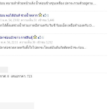
ช่อน หมายลำห้วยหน้าแล้ง น้ำค่อนข้างขุ่นเหลือง ปลาจะรวมตัวอยู่ตามลำห้วย ส่วนใหญ่จะขนาดไม่ค่อยใหญ่ ตัวนี้ประมาณครึ่งโลได้ครับ ตกได้ด้วยเหยื่อ "กบกร...
ช่อน พอได้มันส์ ช่วงน้ำหลาก
1
11 ม.ค. 54, 23:02 ความเห็น 51 เข้าชม 5,446
ตกได้ตั้งแต่ช่วงน้ำท่วมภาคอีสานครับ ริมชี ร้อยเอ็ด เหยื่อทำเองครับ DoctorK...
ปลาช่อนบัวขาว กาฬสินธุ์
1
9 ต.ค. 56, 22:11 ความเห็น 36 เข้าชม 3,212
ปลาค่อซวดลวดครับตั้งใจไปตกชะโดแต่มันดันกัดตัดหน้าซะก่อน...
กาศ: 0
เสนอราคา: 723