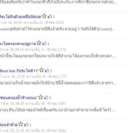
มีข้อสงสัยครับว่าทำไมรอกหิ้วถึงไม่มีประกัน การที่เราซื้อรอกจากต่างประเทศมาจำหน่ายในประเทศ ร้านค้าที่เราซื้อมาก็ไม่มีประกันมาด้วยหรือครับ รบกวนผู้รู้ที...
ตีชะโดจิบด้วยเหยื่อบัสเบท
1
6 ก.ค. 60, 08:58 ความเห็น 22 เข้าชม 3,019
[center]คลิปถ่ายไว้ช่วงปลายปีที่แล้วครับ ตามอยู่ 3 วันถึงได้ตัว[/center]...
ชะโดครอกตามฤดูกาล
1
20 ก.ค. 59, 09:14 ความเห็น 11 เข้าชม 2,176
หน้านี้ชะโดออกครอกใหม่หมายใกล้ที่ทำงาน ได้ออกรอบใกล้ๆ ตกปลาตามแนว "Catch & Release" ครับ ทดสอบกล้อง Action Camera ราคาหลัก 2 พันกว่าบาท...
"Buzz bait กับชะโดห้าว"
1
27 เม.ย. 58, 22:58 ความเห็น 34 เข้าชม 1,775
หมายอ่างเก็บน้ำขนาดเล็กใกล้บ้าน ปีนี้น้ำลดลงเยอะกว่าปีที่แล้ว สาหร่ายขึ้นหนา เหยื่อปลั๊กหมดสิทธิ คงเหลือที่ให้แต่เหยื่อผิวน้ำทำหน้าที่เท่านั้น กว่าจ...
"ช่อนหนองน้ำข้างถนน"
1
27 มี.ค. 58, 00:20 ความเห็น 30 เข้าชม 3,097
นานๆ ทีจะได้ปลาช่อนไซส์เขื่องครับ แถวบ้านหาทำยายากเต็มที ใครได้ขึ้นมาต้องกลายเป็นข่าวดัง เล่าต่อๆ กันสามวันเจ็ดวัน ถือเป็นตำนานกันเลยทีเดียว อุปกรณ์...
ช่อนลำห้วย
1
31 ม.ค. 55, 21:34 ความเห็น 31 เข้าชม 3,044