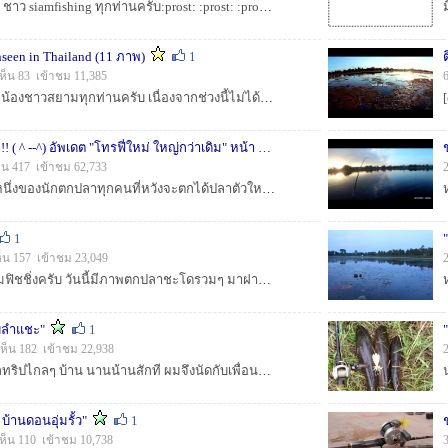
[center]กราบสวัสดีน้าๆ ชาว siamfishing ทุกท่านครับ:prost: :prost: :prost: :prost: :prost: :prost: ผมภูมิใจนำเสนอกระทู้สั้นๆ ต่ออายุสมาชิกสักหน่อย อา...
nseen in Thailand (11 ภาพ)
1
ห็น 83 เข้าชม 11,385
[center][b]กราบสวัสดีพี่น้องชาวสยามทุกท่านครับ เนื่องจากช่วงนี้ไม่ได้ออกออกทริปตกปลา แต่ได้มีโอกาสเสาะหาแหล่งท่องเที่ยวทางธรรมชาติป่าและภูเขาแถวละแว...
(^-- ^ ) ตามหา "โทรฟี่"!!! ( ^ --^) อัพเดต "โทรฟี่ใหม่ ใหญ่กว่าเดิม" หน้า 11
1
็น 417 เข้าชม 62,733
[b]เป็นความหวังอย่างหนึ่งของนักตกปลาทุกคนที่หวังจะตกได้ปลาตัวใหญ่เก็บไว้เป็นความทรงจำดีๆ ที่พอจะคุยอวดคนอื่นได้ว่า "ครั้งหนึ่งเราสามารถตกปลาตัวให...
1
็น 157 เข้าชม 23,049
[b] สวัสดีน้าๆ ชาวสยามฟิชชิ่งครับ วันนี้มีภาพตกปลาชะโดรวมๆ มาฝาก อาศัยเวลาว่างช่วงเสาร์อาทิตย์ประมาณครึ่งวัน สมหวังบ้าง แห้วบ้างเป็นธรรมดาของก...
บลำแชะ"
1
เห็น 182 เข้าชม 22,938
[b] :prost: มีโอกาสออกทริปไกลๆ บ้าน นานน้านสักที ผมจึงนัดกับเพื่อนสนิทที่ชื่นชอบกิจกรรมตกปลาชนิดเข้าเส้นเหมือนกัน สองวันเอาให้หายอยาก ตกลงกัน...
บ้านดอนอุ่มรั้ว"
1
ห็น 110 เข้าชม 10,738