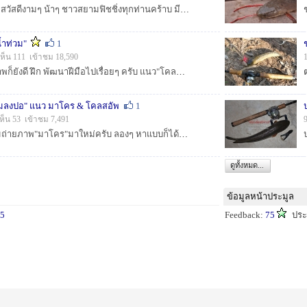
[b]:prost: :prost: :prost:สวัสดีงามๆ น้าๆ ชาวสยามฟิชชิ่งทุกท่านคร้าบ มีทริปซ้านสั้น นำเสนอช่อนน้อยครับหลังเลิกงาน หมายใกล้บ้านนะครับ กว่าจะได้ออกตกป...
้ำท่วม"
1
ห็น 111 เข้าชม 18,590
[b]ตกปลาไม่ได้ ถ่ายภาพก็ยังดี ฝึก พัฒนาฝีมือไปเรื่อยๆ ครับ แนว"โคลสอัพ" แมลงตัวเล็กๆ เป็นหลัก ดอกไม้ แมงมุมบ้าง เท่าที่หาได้ (18 ภาพ) มีภา...
แมลงปอ" แนว มาโคร & โคลสอัพ
1
ห็น 53 เข้าชม 7,491
[center]ได้อุปกรณ์เสริมถ่ายภาพ"มาโคร"มาใหม่ครับ ลองๆ หาแบบก็ได้เจ้าแมงมุม กับแมลงปอช่วยเป็นแบบให้ ถ่ายมาเยอะๆ เลือกเอาที่คิดว่าดูดีที่สุดม...
ดูทั้งหมด...
ข้อมูลหน้าประมูล
5
Feedback:
75
ประ