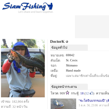
DoctorK
ข้อมูลทั่วไป
69842
หมายเลข:
St. Croix
คันเบ็ด:
Shimano
รอก:
Hand made
เหยื่อ:
ที่อยู่:
เฉพาะสมาชิกเท่านั้นที่จะเห็นข้อม
ข้อมูลหน้ากระดาน
โหวต: 909
กระทู้:
18
(
12
)
ความเห็
"ชะโดจิบแรกของปี" (ส
เข้าชม: 182,904 ครั้ง
1 ต.ค. 56, 23:06 ความเห
ความถี่: 32 หน้า/วัน