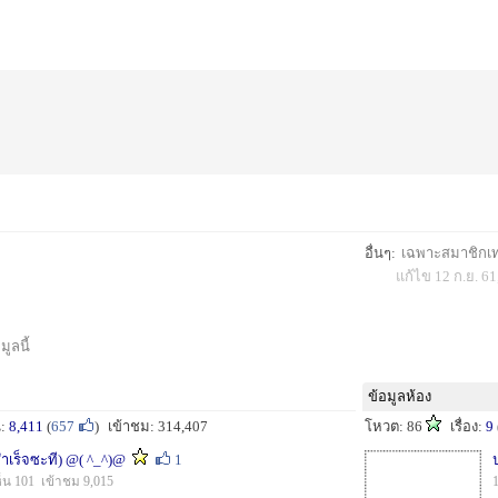
อื่นๆ:
เฉพาะสมาชิกเท่า
แก้ไข 12 ก.ย. 61
ูลนี้
ข้อมูลห้อง
น:
8,411
(
657
)
เข้าชม: 314,407
โหวต: 86
เรื่อง:
9
ำเร็จซะที) @( ^_^)@
1
็น 101 เข้าชม 9,015