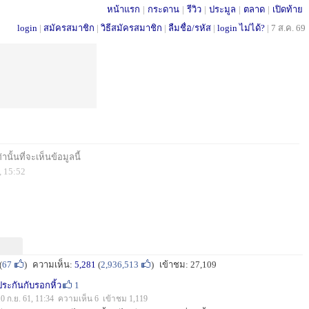
หน้าแรก
|
กระดาน
|
รีวิว
|
ประมูล
|
ตลาด
|
เปิดท้าย
login
|
สมัครสมาชิก
|
วิธีสมัครสมาชิก
|
ลืมชื่อ/รหัส
|
login ไม่ได้?
|
7 ส.ค. 69
นั้นที่จะเห็นข้อมูลนี้
, 15:52
(
67
)
ความเห็น:
5,281
(
2,936,513
)
เข้าชม: 27,109
ประกันกับรอกหิ้ว
1
10 ก.ย. 61, 11:34 ความเห็น 6 เข้าชม 1,119