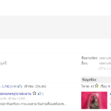
ชื่อตามบัตร:
เฉพาะสมา
ูลนี้
อื่นๆ:
เฉพาะสมา
แก้ไข 2 เ
ข้อมูลห้อง
น:
1,742
(
146
)
เข้าชม: 256,462
โหวต: 43
เรื่อง:
9
รือชลกนกพร@บางสะพาน
1
็น 96 เข้าชม 11,005
ทริปนีเราไปเช็คเรือเช็คปลากันครับกะว่าจะลงสามวันสามคืนแต่ถังแช่เต็มเสียก่อนต้องกลับเข้าฝั่งกันแค่สองคืน 22-24 ธค เรือชลกนกพร@บางสะพาน...