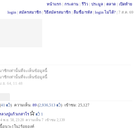
หน้าแรก
|
กระดาน
|
รีวิว
|
ประมูล
|
ตลาด
|
เปิดท้าย
login
|
สมัครสมาชิก
|
วิธีสมัครสมาชิก
|
ลืมชื่อ/รหัส
|
login ไม่ได้?
|
7 ส.ค. 69
ชิกเท่านั้นที่จะเห็นข้อมูลนี้
ชิกเท่านั้นที่จะเห็นข้อมูลนี้
ม.ย. 64, 11:48
(
41
)
ความเห็น:
89
(
2,936,513
)
เข้าชม: 25,127
หลวงปู่แก้วเกสาโร
1
14 พ.ย. 58, 23:28 ความเห็น 7 เข้าชม 2,139
เนื้อนวะ1ใน2ร้อยองค์