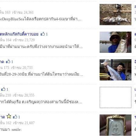
1
ห็น 163 เข้าชม 24,361
:smile:ทริปนี้สมาชิกTheDeepBlueSeaได้ลงเรือตกปลากัน4-6เมษาที่ผ่านมาตามคำเชิญของอาจารย์วิบูรย์ศักดิ์ว่าช่วงนี้ปลาดี :smile: :smile:ทริปนี้เรามีเวลาต...
ิตหลักแก๊สกับตี๋คาวบอย
1
เห็น 164 เข้าชม 23,729
ทริปนี้พวกเราลงกัน1-5มีนาที่ผ่ามมานะครับพึ่งว่างจากงานเลยนำมาให้น่าๆเพื่อนชาวสยามฟิชชิ่งได้ชมกัน เที่ยวนี้เราไปลงกันที่สมุยเรือข้าวฟ้างโดยไต๋ตั้มว่าม...
าด
1
็น 175 เข้าชม 20,733
:smile:ทริปนี้ลงกันเมื่อวันที่28-29-30มิย.ที่ผ่านมาไต๋ต้นโทรมาว่าลมเงียบมาสองวันแล้วว่าจะมามั้ยไม่งั้นแขกชุดอื่นจะมาแทนเลยตกลงไป :smile:...
1
เห็น 210 เข้าชม 20,355
:smile:ได้รับโทรศัพท์จากไต๋ต้น(เรือ ต.เจริญผล)ว่าสองสามวันนี้มีช่องลงลมเงียบมาสองวันแล้วพี่จะมามั้ยเรามันใจง่ายซะด้วยสิตอบกลับไปวันเสาร์เจอกัน :smile...
ราด
1
เห็น 162 เข้าชม 21,607
ผ่านมา :smile: