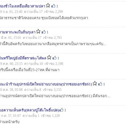
สองชั่วโมงเหยื่อเดียวสามปลา
1
20 ก.ย. 61, 23:40 ความเห็น 17 เข้าชม 2,299
ปลาธรรมชาติวังหอยแครง ชุบแป้งทอดได้เลยตัวแรกกุเลา
ตามหากะพงในถิ่นกุเลา
1
9 มี.ค. 61, 15:01 ความเห็น 17 เข้าชม 2,793
ตัวนี้สิบอัพครับวังหอยแถวนาเกลือสมุทรสาครเป็นภาพรวมๆนะครับ...
อินทรีใหญ่ยังมีที่ตราดbyไต๋พล
1
29 ส.ค. 60, 23:15 ความเห็น 10 เข้าชม 2,198
ทริปนี้ลงเรือเมื่อวันที่25-27สค.ที่ผ่านมา
แนะนำร้านอุปกรณ์เปิดใหม่ย่านบางบอน(ปากซอยเอกชัย61)
1
10 ส.ค. 58, 01:08 ความเห็น 8 เข้าชม 3,155
ร้านอุปกรณ์ตกปลาเปิดใหม่ย่านบางบอน(ปากซอยเอกชัย61) มีคันรอกมือหนึ่งและมือสองไว้บริการ...
ขอความเห็นครับ(หลวงปู่โต๊ะโพธิ์แปด)
1
3 ก.ค. 57, 01:07 ความเห็น 1 เข้าชม 1,228
ด้านหน้าครับ