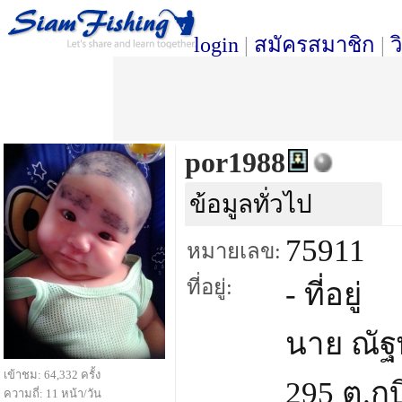
login
|
สมัครสมาชิก
|
ว
por1988
ข้อมูลทั่วไป
75911
หมายเลข:
ที่อยู่:
- ที่อยู่
นาย ณัฐพ
เข้าชม: 64,332 ครั้ง
295 ต.กบิ
ความถี่: 11 หน้า/วัน