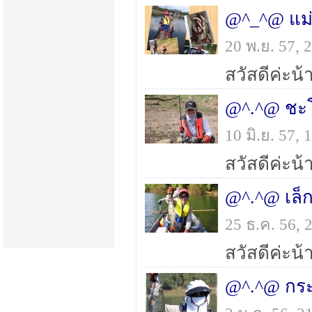
@^_^@ แม่ง
20 พ.ย. 57,
@^.^@ ชะโดค
10 มิ.ย. 57
@^.^@ เล็กๆ
25 ธ.ค. 56,
@^.^@ กระส