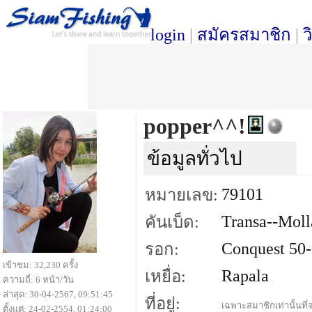
login
|
สมัครสมาชิก
|
ว
popper^^!
ข้อมูลทั่วไป
79101
หมายเลข:
Transa--Moll
คันเบ็ด:
Conquest 50-
รอก:
เข้าชม: 32,230 ครั้ง
Rapala
เหยื่อ:
ความถี่: 6 หน้า/วัน
ล่าสุด: 30-04-2567, 09:51:45
ที่อยู่:
เฉพาะสมาชิกเท่านั้นที่จ
ตั้งแต่: 24-02-2554, 01:24:00