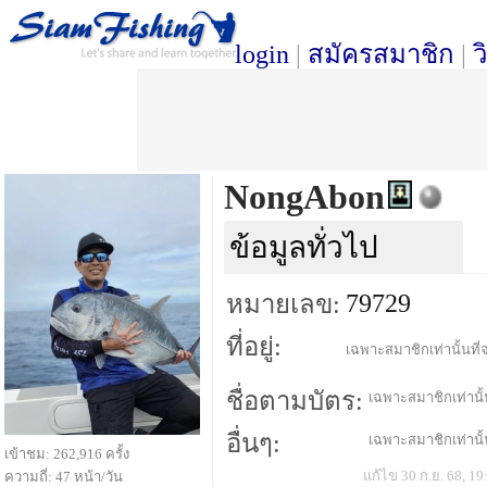
login
|
สมัครสมาชิก
|
ว
NongAbon
ข้อมูลทั่วไป
79729
หมายเลข:
ที่อยู่:
เฉพาะสมาชิกเท่านั้นที่จ
ชื่อตามบัตร:
เฉพาะสมาชิกเท่านั้น
อื่นๆ:
เฉพาะสมาชิกเท่านั้น
เข้าชม: 262,916 ครั้ง
แก้ไข 30 ก.ย. 68, 19
ความถี่: 47 หน้า/วัน