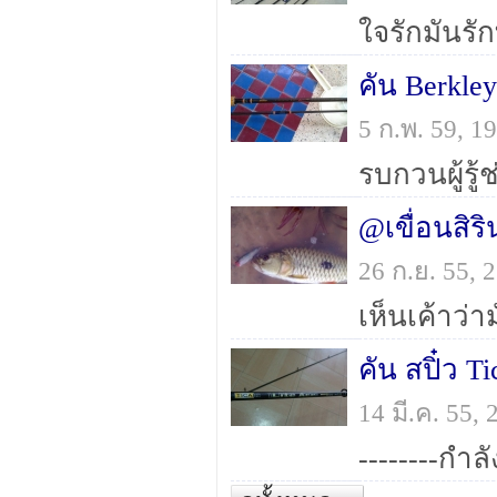
คัน Berkle
5 ก.พ. 59, 
@เขื่อนสิร
26 ก.ย. 55,
คัน สปิ๋ว T
14 มี.ค. 55,