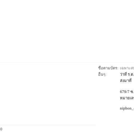
ชื่อตามบัตร:
เฉพาะสมา
อื่นๆ:
ว่าที่ ร.
ส่งมาที่
679/7 ซ
หมายเลข
niphon_
 0