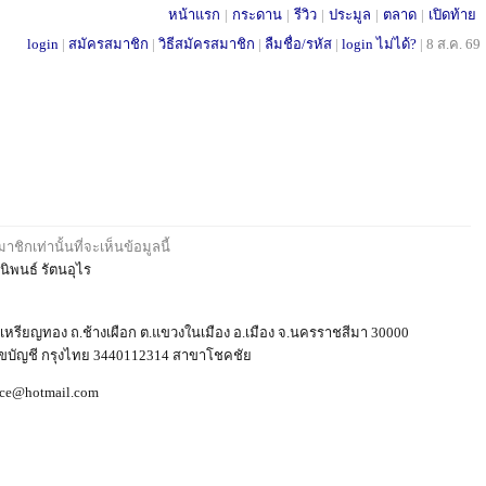
หน้าแรก
|
กระดาน
|
รีวิว
|
ประมูล
|
ตลาด
|
เปิดท้าย
login
|
สมัครสมาชิก
|
วิธีสมัครสมาชิก
|
ลืมชื่อ/รหัส
|
login ไม่ได้?
|
8 ส.ค. 69
ชิกเท่านั้นที่จะเห็นข้อมูลนี้
ต.นิพนธ์ รัตนอุไร
.เหรียญทอง ถ.ช้างเผือก ต.แขวงในเมือง อ.เมือง จ.นครราชสีมา 30000
บัญชี กรุงไทย 3440112314 สาขาโชคชัย
ce@hotmail.com