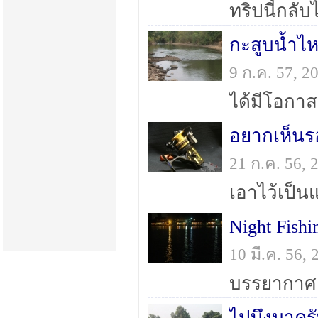
กะสูบน้ำไ
9 ก.ค. 57, 
อยากเห็นร
21 ก.ค. 56,
Night Fishi
10 มี.ค. 56,
ไปบึงมาคร