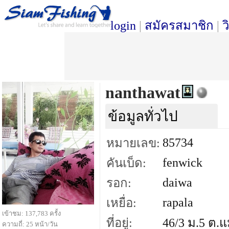
login
|
สมัครสมาชิก
|
ว
nanthawat
ข้อมูลทั่วไป
85734
หมายเลข:
fenwick
คันเบ็ด:
daiwa
รอก:
rapala
เหยื่อ:
เข้าชม: 137,783 ครั้ง
ที่อยู่:
46/3 ม.5 ต.แ
ความถี่: 25 หน้า/วัน