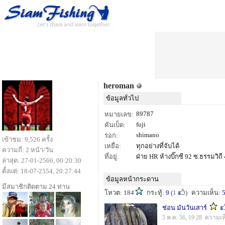
heroman
ข้อมูลทั่วไป
89787
หมายเลข:
fuji
คันเบ็ด:
shimano
รอก:
เข้าชม: 9,526 ครั้ง
เหยื่อ:
ทุกอย่างที่จับได้
ความถี่: 2 หน้า/วัน
ที่อยู่:
ฝ่าย HR ห้างบิ๊กซี 92 ซ.ธรรมวิถ
ล่าสุด: 27-01-2566, 00:20:30
ตั้งแต่: 18-07-2554, 20:27:44
ข้อมูลหน้ากระดาน
มีสมาชิกติดตาม 24 ท่าน
โหวต: 184
กระทู้:
9
(
1
)
ความเห็น:
ช่อน มันวันเสาร์
5 พ.ค. 56, 19:28 ความเห