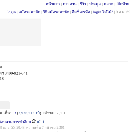
หน้าแรก
|
กระดาน
|
รีวิว
|
ประมูล
|
ตลาด
|
เปิดท้าย
login
|
สมัครสมาชิก
|
วิธีสมัครสมาชิก
|
ลืมชื่อ/รหัส
|
login ไม่ได้?
|
9 ส.ค. 69
ุข
พฯ 3400-921-841
418
ามเห็น:
13
(
2,936,513
)
เข้าชม: 2,301
สอบถามการทำสีกบ
1
29 เม.ย. 55, 20:43 ความเห็น 7 เข้าชม 2,301