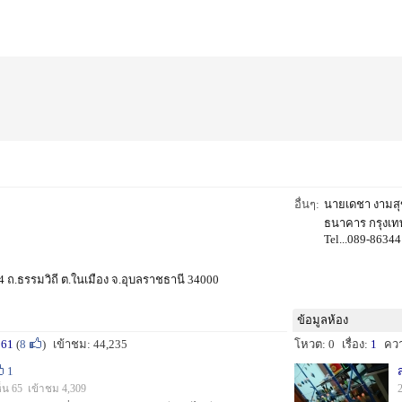
อื่นๆ:
นายเดชา งามส
ธนาคาร กรุงเท
Tel...089-8634
ี 4 ถ.ธรรมวิถี ต.ในเมือง จ.อุบลราชธานี 34000
ข้อมูลห้อง
561
(
8
)
เข้าชม: 44,235
โหวต: 0
เรื่อง:
1
คว
1
็น 65 เข้าชม 4,309