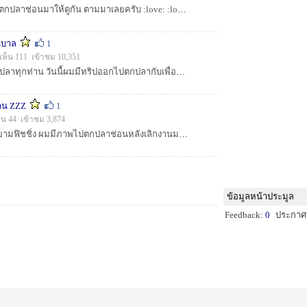
สวัสดีครับน้า ๆ มีรูปไปตกปลาช่อนมาให้ดูกัน ตามมาเลยครับ :love: :love: :l...
นุบาล
1
เห็น 111 เข้าชม 10,351
สวัสดีครับชาวเพื่อนตกปลาทุกท่าน วันนี้ผมมีทริปออกไปตกปลากับเพื่อน ๆ ชาว บิ๊กซีอุบล ฯ ที่ห้วยซัน...
งาน ZZZ
1
็น 44 เข้าชม 3,874
สวัสดีครับ น้า ๆ ชาว สยามฟิชชิ่ง ผมมีภาพไปตกปลาช่อนหลังเลิกงานมาให้ดูครับ ผิดพลาดประการใดต้องขออ...
ข้อมูลหน้าประมูล
Feedback:
0
ประกาศ: