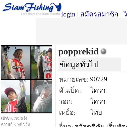
login
|
สมัครสมาชิก
|
ว
popprekid
ข้อมูลทั่วไป
90729
หมายเลข:
คันเบ็ด:
ไดว่า
รอก:
ไดว่า
เหยื่อ:
ไทย
เข้าชม: 781 ครั้ง
ความถี่: 0 หน้า/วัน
อื่นๆ:
สวัสดดีคับ เริ่มห