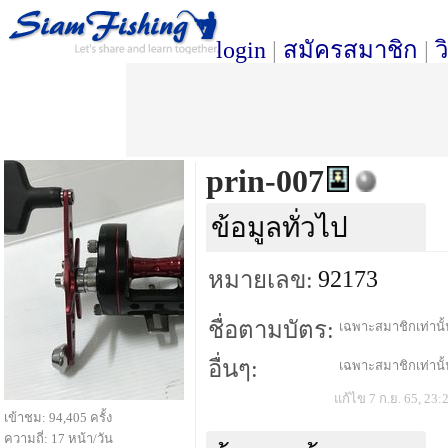
login
|
สมัครสมาชิก
|
ว
prin-007
ข้อมูลทั่วไป
92173
หมายเลข:
ชื่อตามบัตร:
เฉพาะสมาชิกเท่านั้น
อื่นๆ:
เฉพาะสมาชิกเท่านั้น
แก้ไข 7 ก.ย. 65, 23:
เข้าชม: 94,405 ครั้ง
ความถี่: 17 หน้า/วัน