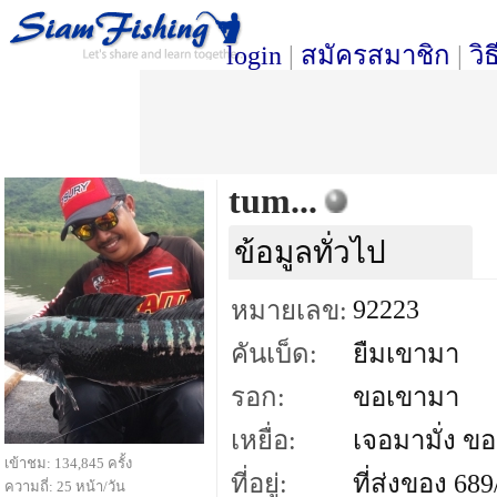
login
|
สมัครสมาชิก
|
วิ
tum...
ข้อมูลทั่วไป
92223
หมายเลข:
คันเบ็ด:
ยืมเขามา
รอก:
ขอเขามา
เหยื่อ:
เจอมามั่ง ขอ
เข้าชม: 134,845 ครั้ง
ที่อยู่:
ที่ส่งของ 6
ความถี่: 25 หน้า/วัน