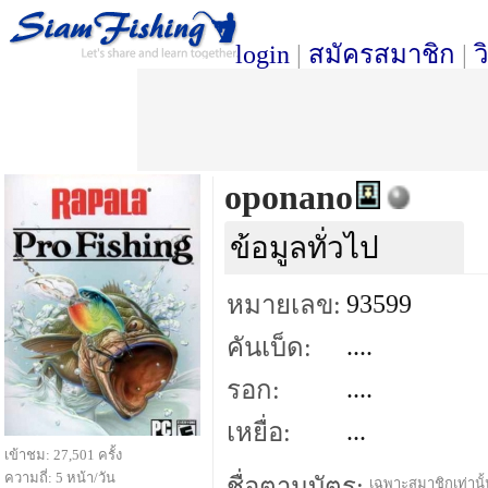
login
|
สมัครสมาชิก
|
ว
oponano
ข้อมูลทั่วไป
93599
หมายเลข:
....
คันเบ็ด:
....
รอก:
...
เหยื่อ:
เข้าชม: 27,501 ครั้ง
ความถี่: 5 หน้า/วัน
ชื่อตามบัตร:
เฉพาะสมาชิกเท่านั้น