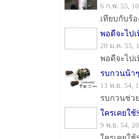
6 ก.พ. 55, 
เทียบกับร้อ
20 ม.ค. 55,
รบกวนน้าๆ
13 พ.ย. 54,
ใครเคยใช้
9 พ.ย. 54, 