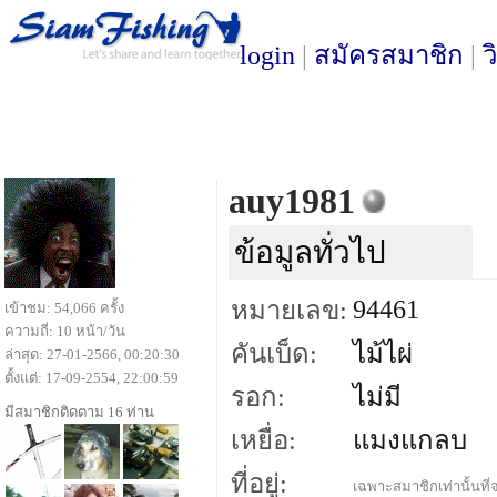
login
|
สมัครสมาชิก
|
ว
auy1981
ข้อมูลทั่วไป
94461
หมายเลข:
เข้าชม: 54,066 ครั้ง
ความถี่: 10 หน้า/วัน
คันเบ็ด:
ไม้ไผ่
ล่าสุด: 27-01-2566, 00:20:30
ตั้งแต่: 17-09-2554, 22:00:59
รอก:
ไม่มี
มีสมาชิกติดตาม 16 ท่าน
เหยื่อ:
แมงแกลบ
ที่อยู่:
เฉพาะสมาชิกเท่านั้นที่จ