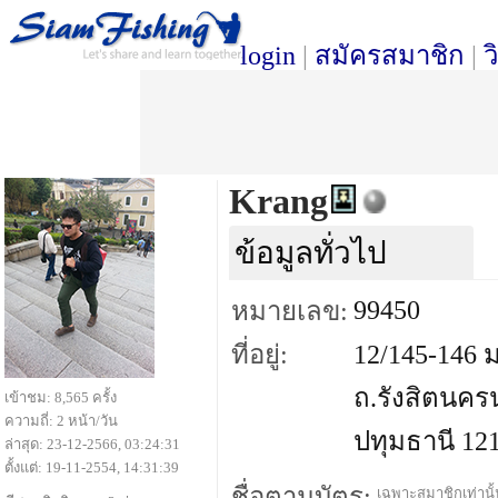
login
|
สมัครสมาชิก
|
ว
Krang
ข้อมูลทั่วไป
99450
หมายเลข:
ที่อยู่:
12/145-146 
ถ.รังสิตนครน
เข้าชม: 8,565 ครั้ง
ความถี่: 2 หน้า/วัน
ปทุมธานี 12
ล่าสุด: 23-12-2566, 03:24:31
ตั้งแต่: 19-11-2554, 14:31:39
ชื่อตามบัตร:
เฉพาะสมาชิกเท่านั้น