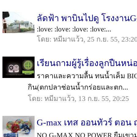
ลัดฟ้า พาบินไปดู โรงงาน
:love: :love: :love: :love:...
โดย: หมีมาแว้ว, 25 ก.ย. 55, 23:2
เรียนถามผู้รู้เรื่องลูกปืนหน
ราคาและความลื้น ทนน้ำเค็ม BION
กิน(ตกปลาช่อนน้ำกร่อยและตก...
โดย: หมีมาแว้ว, 13 ก.ย. 55, 20:25
G-max เทส ออนทัวร์ ตอน ถ
NO G-MAX NO POWER ยืมเขามา :la