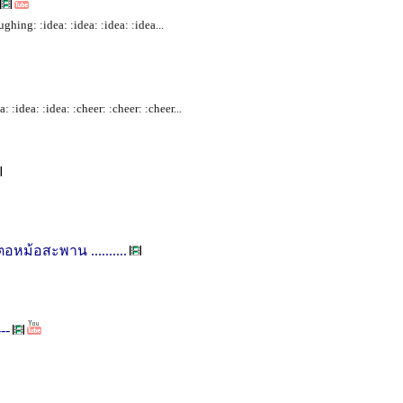
ughing: :idea: :idea: :idea: :idea...
:idea: :idea: :cheer: :cheer: :cheer...
ตอหม้อสะพาน ..........
--