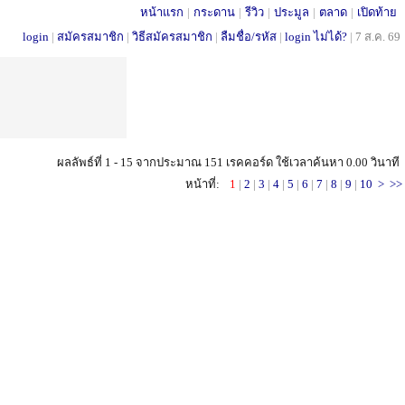
หน้าแรก
|
กระดาน
|
รีวิว
|
ประมูล
|
ตลาด
|
เปิดท้าย
login
|
สมัครสมาชิก
|
วิธีสมัครสมาชิก
|
ลืมชื่อ/รหัส
|
login ไม่ได้?
|
7 ส.ค. 69
ผลลัพธ์ที่ 1 - 15 จากประมาณ 151 เรคคอร์ด ใช้เวลาค้นหา 0.00 วินาที
หน้าที่:
1
|
2
|
3
|
4
|
5
|
6
|
7
|
8
|
9
|
10
>
>>