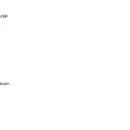
บจุด
ฝนตก...