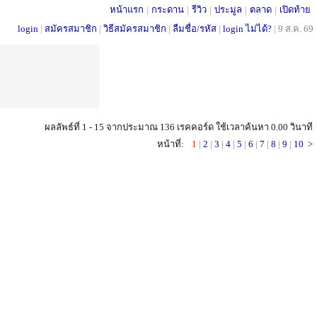
หน้าแรก
|
กระดาน
|
รีวิว
|
ประมูล
|
ตลาด
|
เปิดท้าย
login
|
สมัครสมาชิก
|
วิธีสมัครสมาชิก
|
ลืมชื่อ/รหัส
|
login ไม่ได้?
|
9 ส.ค. 69
ผลลัพธ์ที่ 1 - 15 จากประมาณ 136 เรคคอร์ด ใช้เวลาค้นหา 0.00 วินาที
หน้าที่:
1
|
2
|
3
|
4
|
5
|
6
|
7
|
8
|
9
|
10
>