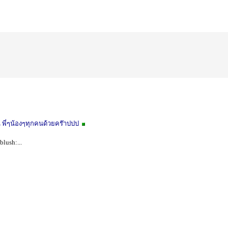
 พี่ๆน้องๆทุกคนด้วยคร๊าปปป
blush:...