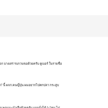
อก บางเสร่ รบกวนขอด้วยครับ ดูเบอร์ ในรายชื่อ
/07 นี้ ผจก.คนญี่ปุ่น ผมอยากไปตกปลา กระสูบ
บ พอแนะนำเรือด้วยครับ แบบนั่งได้ 5-7คน ไป