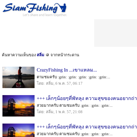
ค้นหาความเห็นของ
สลิ่ม
จากหน้ากระดาน
CrazyFishing In ...เขาแหลม...
ตามชมครับ :grin: :grin: :grin: :grin: :grin:...
โดย: สลิ่ม, 6 พ.ค. 57, 06:17
+++ เล็กๆน้อยๆที่พัทลุง ความสุขของคนอยากถ
สวยมากครับ ตามชมครับ :grin: :grin: :grin:...
โดย: สลิ่ม, 1 พ.ค. 57, 21:08
+++ เล็กๆน้อยๆที่พัทลุง ความสุขของคนอยากถ
สวยมากครับ ตามชมครับ :grin: :grin: :grin:...