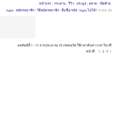
หน้าแรก
|
กระดาน
|
รีวิว
|
ประมูล
|
ตลาด
|
เปิดท้าย
login
|
สมัครสมาชิก
|
วิธีสมัครสมาชิก
|
ลืมชื่อ/รหัส
|
login ไม่ได้?
|
8 ส.ค. 69
ผลลัพธ์ที่ 1 - 15 จากประมาณ 39 เรคคอร์ด ใช้เวลาค้นหา 0.00 วินาที
หน้าที่:
1
|
2
|
3
>