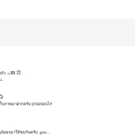
แก้ว
...
 เก็บภาพมาฝากครับ @บ่อบ่อนไก่
น้อยๆมาให้ชมกันครับ :grin:...