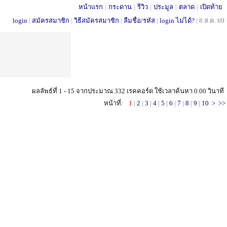
หน้าแรก
|
กระดาน
|
รีวิว
|
ประมูล
|
ตลาด
|
เปิดท้าย
login
|
สมัครสมาชิก
|
วิธีสมัครสมาชิก
|
ลืมชื่อ/รหัส
|
login ไม่ได้?
|
8 ส.ค. 69
ผลลัพธ์ที่ 1 - 15 จากประมาณ 332 เรคคอร์ด ใช้เวลาค้นหา 0.00 วินาที
หน้าที่:
1
|
2
|
3
|
4
|
5
|
6
|
7
|
8
|
9
|
10
>
>>