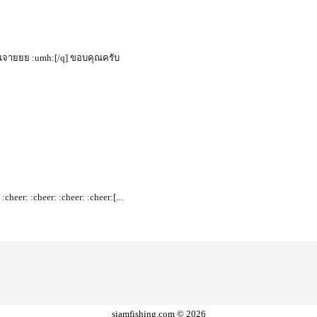
น่าสนจายยย :umh:[/q] ขอบคุณครับ
:cheer: :cheer: :cheer: :cheer:[...
siamfishing.com © 2026