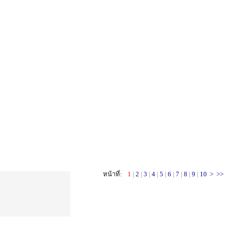
หน้าที่:
1
|
2
|
3
|
4
|
5
|
6
|
7
|
8
|
9
|
10
>
>>