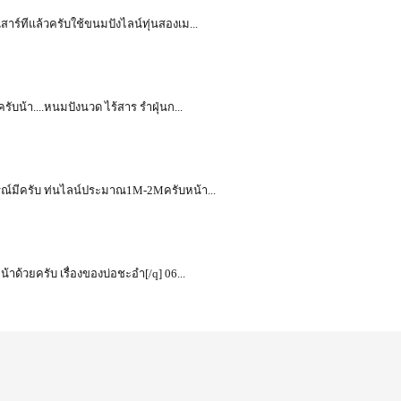
มาเสาร์ทีแล้วครับใช้ขนมปังไลน์ทุ่นสองเม...
ดครับน้า....หนมปังนวด ไร้สาร รำฝุ่นก...
+อุปกรณ์มีครับ ท่นไลน์ประมาณ1M-2Mครับหน้า...
่อน้าด้วยครับ เรื่องของบ่อชะอำ[/q] 06...