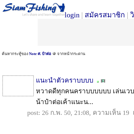
login
|
สมัครสมาชิก
|
ว
ค้นหากระทู้ของ
Note ศ. ป๋าต่อ
จากหน้ากระดาน
แนะนำตัวคราบบบบ
หวาดดีทุกคนคราบบบบบบ เล่นเวบนี้ม
น้าป๋าต่อเค้าแนะน...
post: 26 ก.พ. 50, 21:08, ความเห็น 19