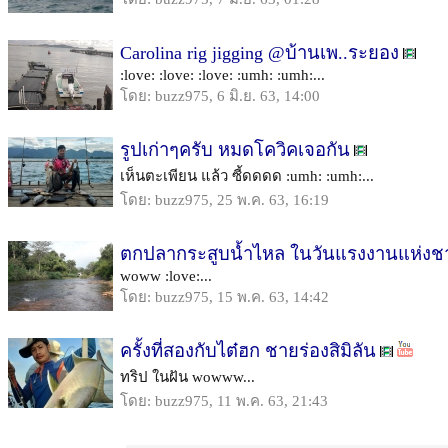
Carolina rig jigging @บ้านเพ..ระยอง
:love: :love: :love: :umh: :umh:...
โดย: buzz975, 6 มิ.ย. 63, 14:00
รูปเก่าๆครับ หมดโควิคเจอกัน
เห็นตะเพียน แล้ว ซี้ดดดด :umh: :umh:...
โดย: buzz975, 25 พ.ค. 63, 16:19
ตกปลากระสูบน้ำไหล ในวันแรงงานแห่งชา
woww :love:...
โดย: buzz975, 15 พ.ค. 63, 14:42
ครั้งที่สองกับไต๋ฮก ชายร่องสิมิลัน
ทริป ในฝัน wowww...
โดย: buzz975, 11 พ.ค. 63, 21:43