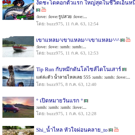
งัดชะโดคอกตัวแรก ใหญ่สุดในชีวิตเอ็นหนิ
:love: :love:รูปสวย :love:...
โดย: buzz975, 11 ก.ค. 63, 12:54
เขาแหลม^เขาแหลม^^เขาแหลม^^^
:love: :love: :umh: :umh:...
โดย: buzz975, 11 ก.ค. 63, 12:53
Tip Run กับหมึกดันโลไซส์ไดโนเสาร์
แต่ล่ะตัว น้ำลายไหลเลย 555 :umh: :umh: :love:...
โดย: buzz975, 8 ก.ค. 63, 12:40
° เปิดหมายวันแรก °
:umh: :umh: :umh: :love:...
โดย: buzz975, 1 ก.ค. 63, 12:28
Shi_น้ำไหล หัวใจผ่อนคลาย_to